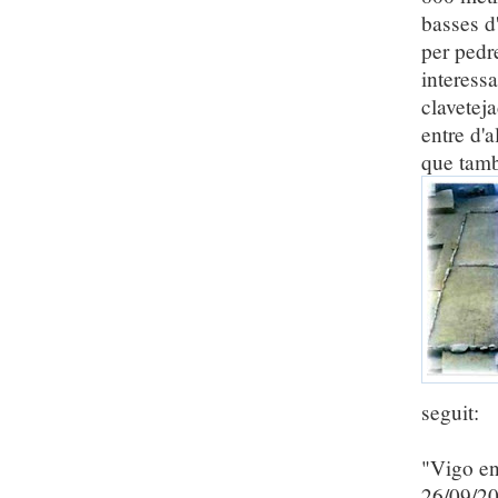
basses d
per pedr
interessa
claveteja
entre d'
que tamb
seguit:
"Vigo en
26/09/20