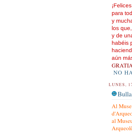
¡Felice
para to
y mucha
los que
y de un
habéis 
haciendo
aún más
GRATI
NO H
LUNES, 1
Bulla
Al Muse
d'Arqueo
al Muse
Arqueolò