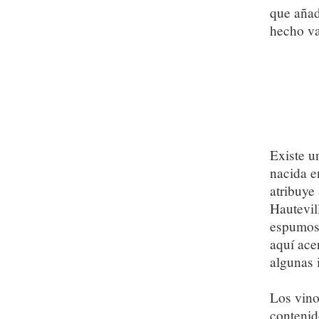
que añad
hecho va
Existe u
nacida e
atribuye
Hautevil
espumoso
aquí ace
algunas 
Los vino
contenid