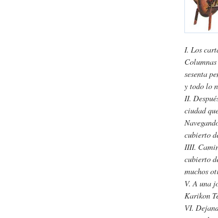
I. Los car
Columnas d
sesenta pe
y todo lo 
II. Despué
ciudad que
Navegando 
cubierto d
IIII. Cami
cubierto d
muchos otr
V. A una j
Karikon Te
VI. Dejand