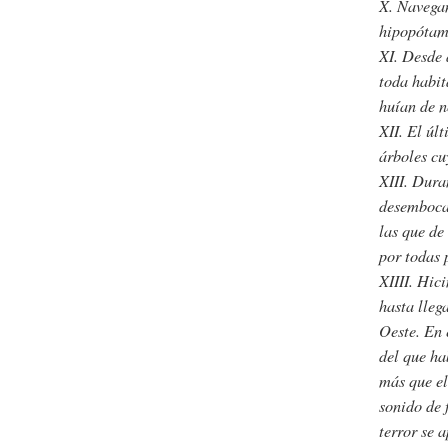
X. Navegan
hipopótamo
XI. Desde 
toda habit
huían de n
XII. El úl
árboles c
XIII. Dura
desembocad
las que de
por todas 
XIIII. Hic
hasta lleg
Oeste. En 
del que ha
más que e
sonido de 
terror se 