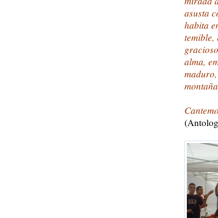
mirada d
asusta c
habita e
temible,
gracioso
alma, em
maduro, 
montaña
Cantemos
(Antolog