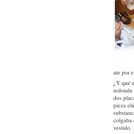
ate por e
¿Y qué e
redonda 
dos plac
pieza el
substanci
colgaba 
vestido.