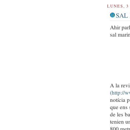
LUNES, 3
SAL 
Ahir par
sal mari
A la revi
(http://w
notícia 
que ens s
de les b
tenien un
800 metr