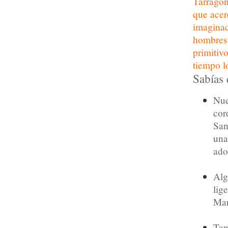
Tarragon
que acerc
imaginac
hombres
primitiv
tiempo l
Sabías 
Nue
cor
San
una
ado
Alg
lig
Mar
Tan