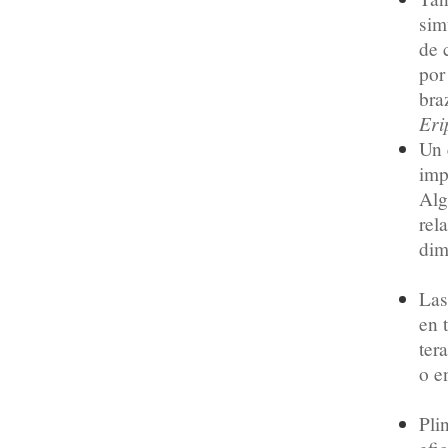
sim
de 
por
bra
Eri
Un 
imp
Alg
rel
dim
Las
en 
ter
o e
Pli