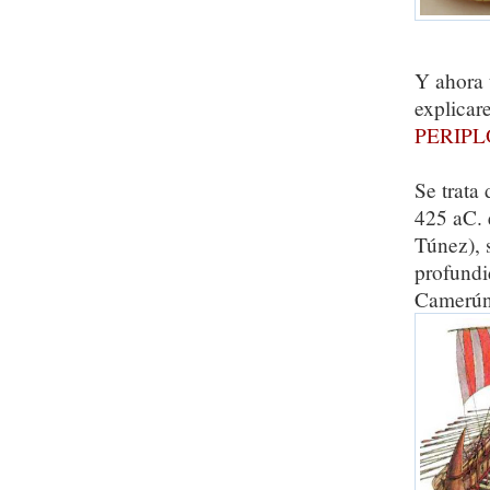
Y ahora 
explicar
PERIP
Se trata
425 aC. 
Túnez), 
profundi
Camerún.