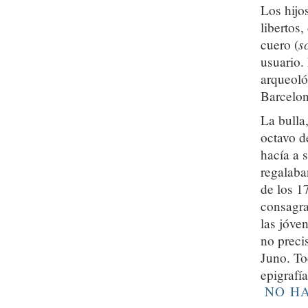
Los hijos
libertos,
s
cuero (
usuario.
arqueoló
Barcelona
La bulla
octavo d
hacía a 
regalaba
de los 17
consagra
las jóve
no preci
Juno. To
epigrafía
NO H