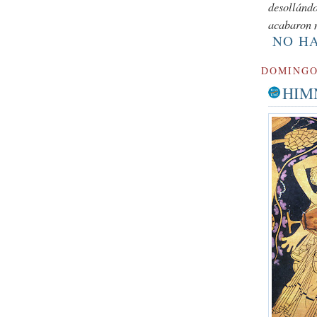
desollándo
acabaron n
NO H
DOMINGO,
HIM