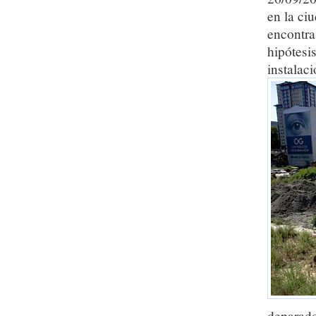
en la ci
encontra
hipótesi
instalac
deparado