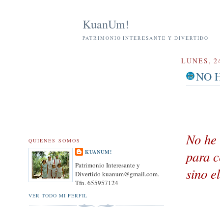
KuanUm!
PATRIMONIO INTERESANTE Y DIVERTIDO
LUNES, 2
NO 
No he
QUIENES SOMOS
para c
KUANUM!
Patrimonio Interesante y
sino e
Divertido kuanum@gmail.com.
Tfn. 655957124
VER TODO MI PERFIL