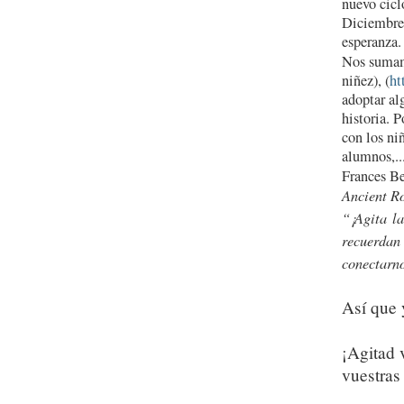
nuevo cicl
Diciembre 
esperanza.
Nos sumamo
niñez), (
ht
adoptar al
historia.
P
con los ni
alumnos,..
Frances Be
Ancient R
“¡Agita l
recuerdan
conectarno
Así que 
¡Agitad 
vuestras