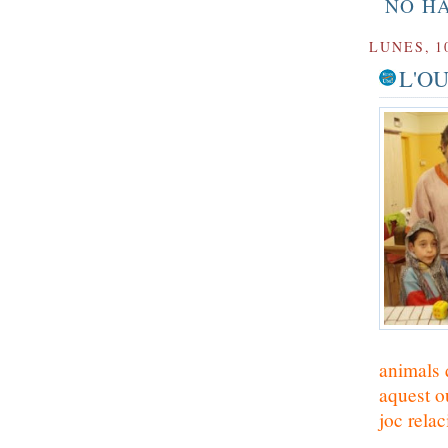
NO H
LUNES, 1
L'O
animals 
aquest o
joc rela