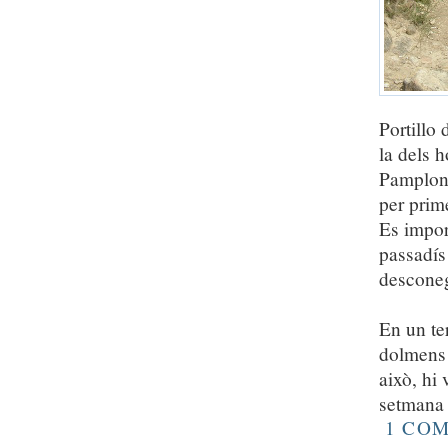
Portillo 
la dels h
Pamplona
per prim
Es impor
passadís
desconeg
En un te
dolmens 
això, hi
setmana 
1 CO