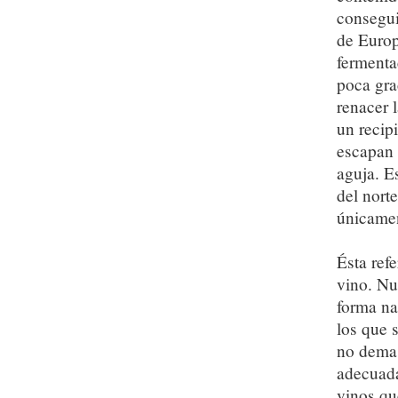
consegui
de Europ
fermenta
poca gra
renacer 
un recip
escapan 
aguja. E
del nort
únicamen
Ésta ref
vino. Nu
forma na
los que 
no demas
adecuada
vinos qu