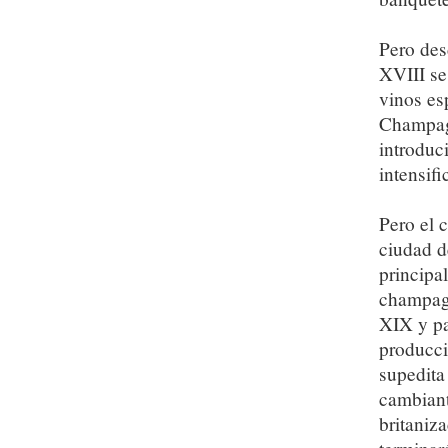
Pero des
XVIII se
vinos es
Champagn
introduc
intensifi
Pero el 
ciudad d
principa
champagn
XIX y pa
producci
supedita
cambiant
britaniz