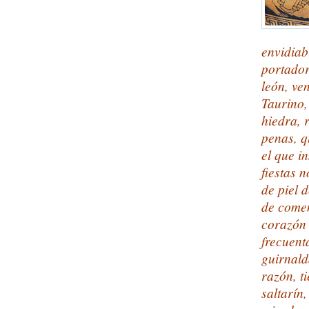
envidiab
portador
león, ve
Taurino,
hiedra, 
penas, q
el que i
fiestas 
de piel 
de comen
corazón
frecuent
guirnald
razón, t
saltarín