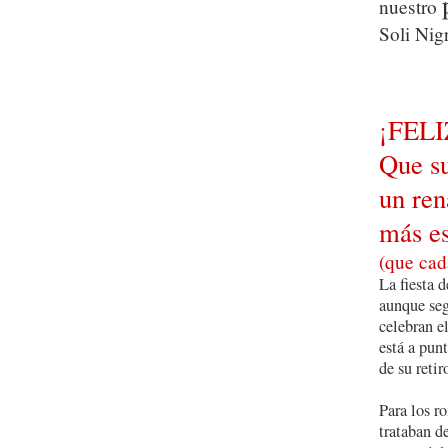
nuestro
Soli Nig
¡FEL
Que su
un ren
más e
(que cad
La fiesta 
aunque seg
celebran e
está a pun
de su retir
Para los ro
trataban de