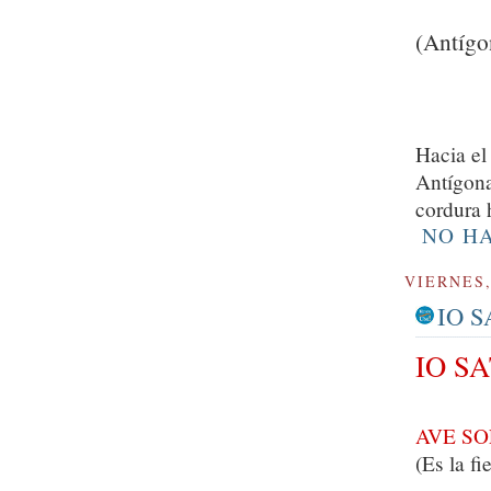
(Antígo
Hacia el
Antígona
cordura 
NO H
VIERNES,
IO 
IO S
AVE SO
(Es la fi