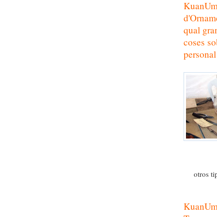
KuanUm! 
d'Orname
qual gra
coses so
personal
otros t
KuanUm! 