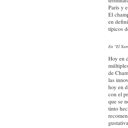
terminar
París y 
El cham
en defin
típicos 
En "El Xam
Hoy en d
múltiple
de Champ
las inno
hoy en d
con el p
que se n
tinto he
recomend
gustativa