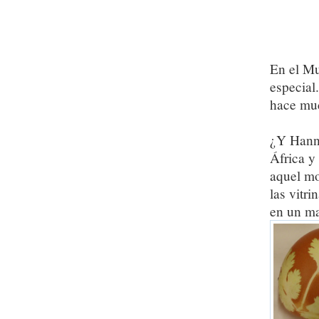
En el M
especial
hace muc
¿Y Hannó
África y
aquel mo
las vitr
en un ma