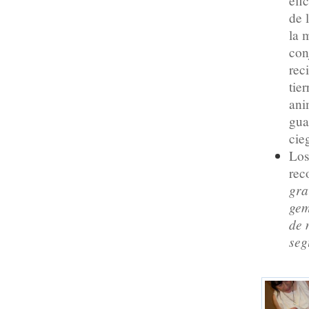
efi
de 
la 
con
rec
tie
ani
gua
cie
Los
rec
gra
ge
de 
seg