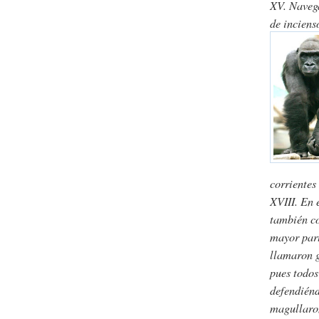
XV. Naveg
de inciens
corrientes
XVIII. En 
también co
mayor part
llamaron 
pues todos
defendiénd
magullaron