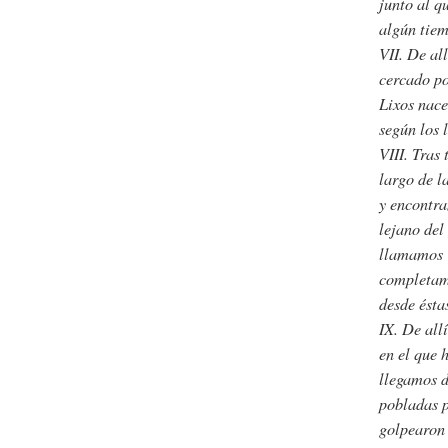
junto al q
algún tie
VII. De al
cercado po
Lixos nace
según los 
VIII. Tras
largo de l
y encontra
lejano del
llamamos C
completame
desde ésta
IX. De all
en el que 
llegamos d
pobladas p
golpearon